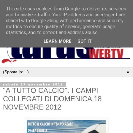
This site uses cookies from Google to deliver its services
and to analyze traffic. Your IP address and user-agent are
shared with Google along with performance and security
metrics to ensure quality of service, generate usage
statistics, and to detect and address abuse.
LEARN MORE
GOT IT
▼
sabato 17 novembre 2012
"A TUTTO CALCIO". I CAMPI
COLLEGATI DI DOMENICA 18
NOVEMBRE 2012