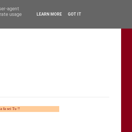
user-agent
erate usage
LEARN MORE
GOT IT
 !!