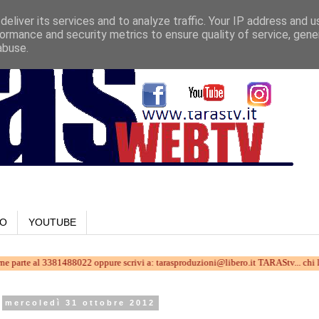
eliver its services and to analyze traffic. Your IP address and 
ormance and security metrics to ensure quality of service, gen
abuse.
LO
YOUTUBE
l 3381488022 oppure scrivi a: tarasproduzioni@libero.it TARAStv... chi la fa sei Tu
mercoledì 31 ottobre 2012