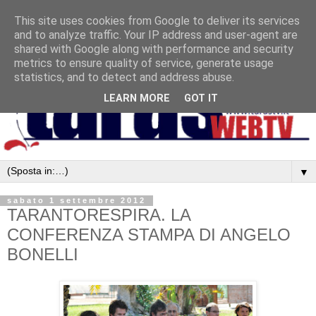
This site uses cookies from Google to deliver its services
and to analyze traffic. Your IP address and user-agent are
shared with Google along with performance and security
metrics to ensure quality of service, generate usage
statistics, and to detect and address abuse.
LEARN MORE
GOT IT
▼
sabato 1 settembre 2012
TARANTORESPIRA. LA
CONFERENZA STAMPA DI ANGELO
BONELLI