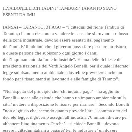
ILVA:BONELLI,CITTADINI ‘TAMBURI’ TARANTO SIANO
ESENTI DA IMU
(ANSA) – TARANTO, 31 AGO – ”I cittadini del rione Tamburi di
Taranto, che non riescono a vendere le case che si trovano a ridosso
della zona industriale, devono essere esentati dal pagamento
dell’Imu. E’ il minimo che il governo possa fare per dare un ristoro
a queste persone che subiscono ogni giorno i danni
dell’inquinamento da fonte industriale”. E’ una delle richieste del
presidente nazionale dei Verdi Angelo Bonelli, per il quale il decreto
legge sul risanamento ambientale ”dovrebbe prevedere anche un
fondo per i risarcimenti ai lavoratori e alle famiglie di Taranto”.
”Nel rispetto del principio che ‘chi inquina paga’ – ha aggiunto
Bonelli – tocca alle aziende che hanno un impatto ambientale sulla
citta’ mettere a disposizione le risorse per risanare”. Secondo Bonelli
”non e’ giusto che, secondo quanto prevede l’art. 1 comma otto del
decreto legge, il governo assegni all’industria 70 milioni di euro per
abbattere l’inquinamento. Perche’ – si chiede Bonelli – devono
essere i cittadini italiani a pagare? Per le industrie e’ un dovere