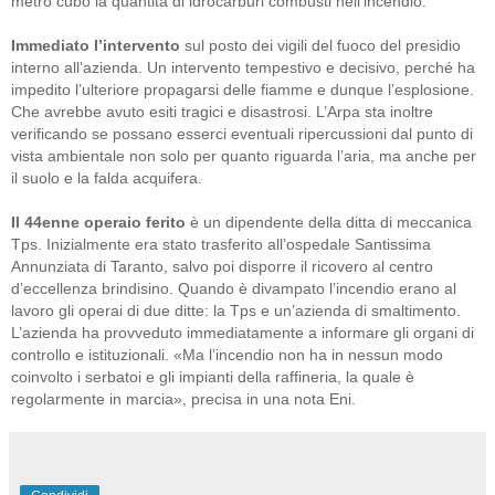
metro cubo la quantità di idrocarburi combusti nell’incendio.
Immediato l’intervento
sul posto dei vigili del fuoco del presidio
interno all’azienda. Un intervento tempestivo e decisivo, perché ha
impedito l’ulteriore propagarsi delle fiamme e dunque l’esplosione.
Che avrebbe avuto esiti tragici e disastrosi. L’Arpa sta inoltre
verificando se possano esserci eventuali ripercussioni dal punto di
vista ambientale non solo per quanto riguarda l’aria, ma anche per
il suolo e la falda acquifera.
Il 44enne operaio ferito
è un dipendente della ditta di meccanica
Tps. Inizialmente era stato trasferito all’ospedale Santissima
Annunziata di Taranto, salvo poi disporre il ricovero al centro
d’eccellenza brindisino. Quando è divampato l’incendio erano al
lavoro gli operai di due ditte: la Tps e un’azienda di smaltimento.
L’azienda ha provveduto immediatamente a informare gli organi di
controllo e istituzionali. «Ma l’incendio non ha in nessun modo
coinvolto i serbatoi e gli impianti della raffineria, la quale è
regolarmente in marcia», precisa in una nota Eni.