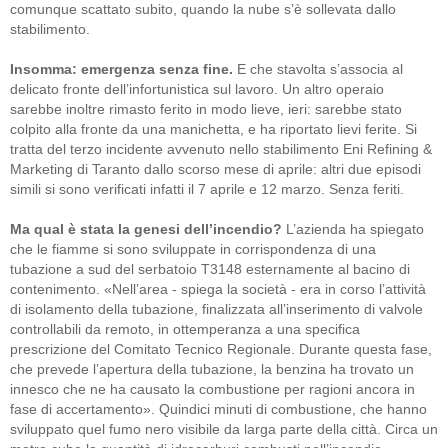
comunque scattato subito, quando la nube s’è sollevata dallo
stabilimento.
Insomma: emergenza senza fine.
E che stavolta s’associa al
delicato fronte dell’infortunistica sul lavoro. Un altro operaio
sarebbe inoltre rimasto ferito in modo lieve, ieri: sarebbe stato
colpito alla fronte da una manichetta, e ha riportato lievi ferite. Si
tratta del terzo incidente avvenuto nello stabilimento Eni Refining &
Marketing di Taranto dallo scorso mese di aprile: altri due episodi
simili si sono verificati infatti il 7 aprile e 12 marzo. Senza feriti.
Ma qual è stata la genesi dell’incendio?
L’azienda ha spiegato
che le fiamme si sono sviluppate in corrispondenza di una
tubazione a sud del serbatoio T3148 esternamente al bacino di
contenimento. «Nell’area - spiega la società - era in corso l’attività
di isolamento della tubazione, finalizzata all’inserimento di valvole
controllabili da remoto, in ottemperanza a una specifica
prescrizione del Comitato Tecnico Regionale. Durante questa fase,
che prevede l’apertura della tubazione, la benzina ha trovato un
innesco che ne ha causato la combustione per ragioni ancora in
fase di accertamento». Quindici minuti di combustione, che hanno
sviluppato quel fumo nero visibile da larga parte della città. Circa un