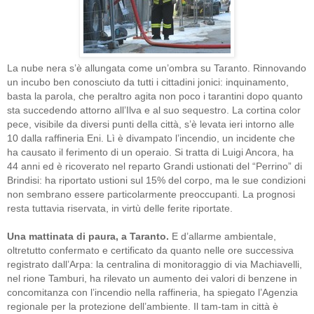
La nube nera s’è allungata come un’ombra su Taranto. Rinnovando
un incubo ben conosciuto da tutti i cittadini jonici: inquinamento,
basta la parola, che peraltro agita non poco i tarantini dopo quanto
sta succedendo attorno all’Ilva e al suo sequestro. La cortina color
pece, visibile da diversi punti della città, s’è levata ieri intorno alle
10 dalla raffineria Eni. Lì è divampato l’incendio, un incidente che
ha causato il ferimento di un operaio. Si tratta di Luigi Ancora, ha
44 anni ed è ricoverato nel reparto Grandi ustionati del “Perrino” di
Brindisi: ha riportato ustioni sul 15% del corpo, ma le sue condizioni
non sembrano essere particolarmente preoccupanti. La prognosi
resta tuttavia riservata, in virtù delle ferite riportate.
Una mattinata di paura, a Taranto.
E d’allarme ambientale,
oltretutto confermato e certificato da quanto nelle ore successiva
registrato dall’Arpa: la centralina di monitoraggio di via Machiavelli,
nel rione Tamburi, ha rilevato un aumento dei valori di benzene in
concomitanza con l’incendio nella raffineria, ha spiegato l’Agenzia
regionale per la protezione dell’ambiente. Il tam-tam in città è