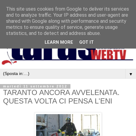
This site uses cookies from Google to deliver its services
and to analyze traffic. Your IP address and user-agent are
shared with Google along with performance and security
metrics to ensure quality of service, generate usage
statistics, and to detect and address abuse.
LEARN MORE
GOT IT
▼
martedì 11 settembre 2012
TARANTO ANCORA AVVELENATA.
QUESTA VOLTA CI PENSA L'ENI