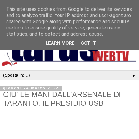
This site uses cookies from Google to deliver its services
and to analyze traffic. Your IP address and user-agent are
shared with Google along with performance and security
metrics to ensure quality of service, generate usage
statistics, and to detect and address abuse.
LEARN MORE
GOT IT
▼
giovedì 24 marzo 2022
GIU' LE MANI DALL'ARSENALE DI
TARANTO. IL PRESIDIO USB