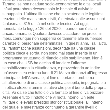
Taranto, se non ricadute socio-economiche; le ditte locali
infatti potrebbero ricevere solo le briciole di attività in
subappalto. L’ultima illusione che ha scatenato le legittime
reazioni delle maestranze civili, è derivata dalle assunzioni
fantasma di 315 unità nel settore tecnico. Ad oggi,
nonostante la legge 126 del 2020, il bando non è stato
ancora emanato. Qualora dovesse accadere nei prossimi
mesi, comunque non sopperirà certamente alle numerose
carenze di personale determinatesi in questi anni. Tra l’altro,
tali fantomatiche assunzioni, decantate da una classe
politica cieca e sorda, non sono mai state inserite in un
programma strutturato di rilancio dello stabilimento. Non è
un caso che USB ha deciso di lanciare l’allarme
sensibilizzando la cittadinanza, e provvedendo ad indire
un’assemblea esterna lunedì 21 Marzo dinnanzi all’ingresso
principale dell’Arsenale, al fine di portare il problema
all’attenzione di una classe politica assopita, impegnata più
in ottica elezioni amministrative che per il bene della propria
città. Va da sé che tutto ciò va fermato al fine di valorizzare l’
Arsenale e tutto l’indotto che vi ruota intorno. Un ente
militare di elevato prestigio storico/istituzionale, all’interno
del quale le maestranze continuano a garantire livelli di