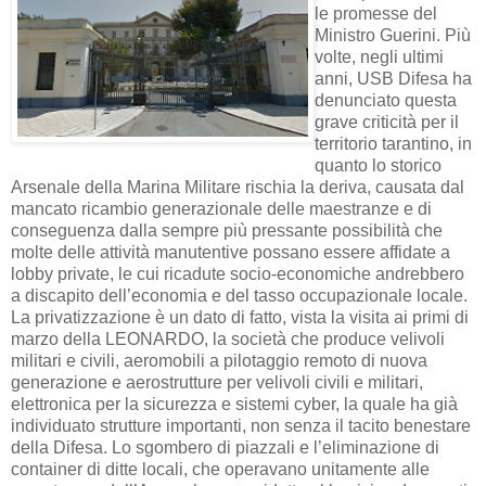
le promesse del
Ministro Guerini. Più
volte, negli ultimi
anni, USB Difesa ha
denunciato questa
grave criticità per il
territorio tarantino, in
quanto lo storico
Arsenale della Marina Militare rischia la deriva, causata dal
mancato ricambio generazionale delle maestranze e di
conseguenza dalla sempre più pressante possibilità che
molte delle attività manutentive possano essere affidate a
lobby private, le cui ricadute socio-economiche andrebbero
a discapito dell’economia e del tasso occupazionale locale.
La privatizzazione è un dato di fatto, vista la visita ai primi di
marzo della LEONARDO, la società che produce velivoli
militari e civili, aeromobili a pilotaggio remoto di nuova
generazione e aerostrutture per velivoli civili e militari,
elettronica per la sicurezza e sistemi cyber, la quale ha già
individuato strutture importanti, non senza il tacito benestare
della Difesa. Lo sgombero di piazzali e l’eliminazione di
container di ditte locali, che operavano unitamente alle