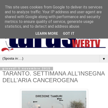
This site uses cookies from Google to deliver its services
and to analyze traffic. Your IP address and user-agent are
shared with Google along with performance and security
metrics to ensure quality of service, generate usage
statistics, and to detect and address abuse.
LEARN MORE
GOT IT
▼
giovedì 5 novembre 2015
TARANTO. SETTIMANA ALL'INSEGNA
DELL'ARIA CANCEROGENA