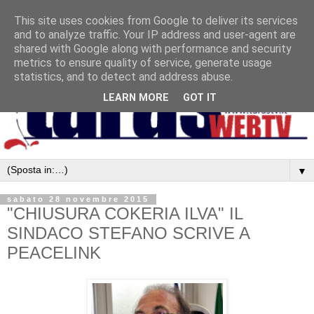
This site uses cookies from Google to deliver its services
and to analyze traffic. Your IP address and user-agent are
shared with Google along with performance and security
metrics to ensure quality of service, generate usage
statistics, and to detect and address abuse.
LEARN MORE
GOT IT
▼
sabato 28 novembre 2015
"CHIUSURA COKERIA ILVA" IL
SINDACO STEFANO SCRIVE A
PEACELINK