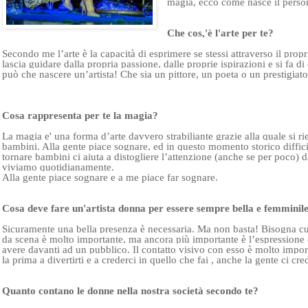
magia, ecco come nasce il persona
Che cos,'è l'arte per te?
Secondo me l’arte è la capacità di esprimere se stessi attraverso il propr
lascia guidare dalla propria passione, dalle proprie ispirazioni e si fa di
può che nascere un’artista! Che sia un pittore, un poeta o un prestigiator
Cosa rappresenta per te la magia? 
La magia e' una forma d’arte davvero strabiliante grazie alla quale si rie
bambini. Alla gente piace sognare, ed in questo momento storico difficile 
tornare bambini ci aiuta a distogliere l’attenzione (anche se per poco) 
viviamo quotidianamente. 

Alla gente piace sognare e a me piace far sognare.

Cosa deve fare un'artista donna per essere sempre bella e femminile
Sicuramente una bella presenza è necessaria. Ma non basta! Bisogna cur
da scena è molto importante, ma ancora più importante è l’espressione 
avere davanti ad un pubblico. Il contatto visivo con esso è molto importan
la prima a divertirti e a crederci in quello che fai , anche la gente ci cred