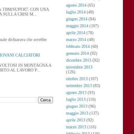
agosto 2014
(65)
 21, su TBM/SUPER7. CON UNA
luglio 2014
(49)
SULLA CRISI M...
giugno 2014
(84)
maggio 2014
(107)
aprile 2014
(78)
uale dichiarava che avrebbe
marzo 2014
(48)
febbraio 2014
(60)
gennaio 2014
(92)
GIOVANI CALCIATORI
dicembre 2013
(92)
SVOLTOSI IN MONTAGNA A
novembre 2013
ITO AL LAVORO P...
(126)
ottobre 2013
(107)
settembre 2013
(83)
agosto 2013
(93)
luglio 2013
(110)
giugno 2013
(96)
maggio 2013
(137)
aprile 2013
(92)
marzo 2013
(116)
febbraio 2013
(119)