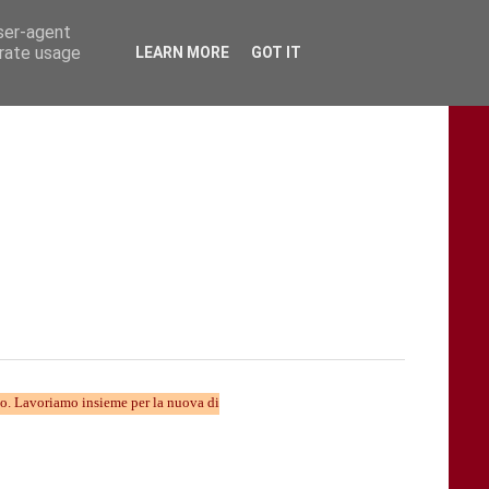
user-agent
erate usage
LEARN MORE
GOT IT
o insieme per la nuova divulgazione...... TARAStv e' parte della Taranto che cambi