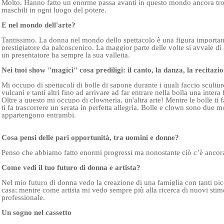
Molto. Hanno fatto un enorme passa avanti in questo mondo ancora trop
maschili in ogni luogo del potere.

E nel mondo dell'arte? 
Tantissimo. La donna nel mondo dello spettacolo è una figura importan
prestigiatore da palcoscenico. La maggior parte delle volte si avvale di
un presentatore ha sempre la sua valletta.

Nei tuoi show "magici" cosa prediligi: il canto, la danza, la recitaz
Mi occupo di spettacoli di bolle di sapone durante i quali faccio scultur
vulcani e tanti altri fino ad arrivare ad far entrare nella bolla una intera 
Oltre a questo mi occupo di clowneria, un'altra arte! Mentre le bolle ti 
ti fa trascorrere un serata in perfetta allegria. Bolle e clown sono due m
appartengono entrambi.

Cosa pensi delle pari opportunità, tra uomini e donne? 
Penso che abbiamo fatto enormi progressi ma nonostante ciò c’è ancora m
Come vedi il tuo futuro di donna e artista?
Nel mio futuro di donna vedo la creazione di una famiglia con tanti picco
casa; mentre come artista mi vedo sempre più alla ricerca di nuovi stimo
professionale.

Un sogno nel cassetto