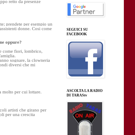
po retto da presenze 
te; prendete per esempio un 
 assistenti donne. Cosi come 
SEGUICI SU
FACEBOOK
ione oppure?
e come fiori, lombrico, 
famiglia.

fanno sognare, la clowneria 
ondi diversi che mi 
ASCOLTA LA RADIO
olto per cui lottare. 

DI TARAStv
li artisti che girano per 
li per una crescita 