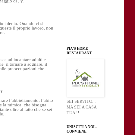
ggio di , y.

io talento. Quando ci si 
 queste il proprio lavoro, non 
e.

PIA'S HOME
RESTAURANT
sce ad incantare adulti e 
 il tornare a sognare, il 
dalle preoccupazioni che 
? 
are l’abbigliamento, l’abito 
SEI SERVITO...
e la mimica  che bisogna 
MA SEI A CASA
te oltre al fatto che se sei 
TUA !!
e.

UNISCITI A NOI...
CONVIENE