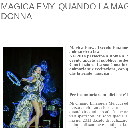
MAGICA EMY. QUANDO LA MAG
DONNA
Magica Emy, al secolo Emanuela
animatrice-clow. 

Nel 2014 partecipa a Roma al 
evento aperto al pubblico, esib
Conciliazione. La sua è una form
animazione e recitazione, con qu
che la rende "magica".
Per incominciare mi dici chi e
Mi chiamo Emanuela Melucci ed 
personaggio fantasioso e artistico
quando incomincio ad affiancare 
vari spettacoli. Mi sono speciali
ma nel 2011 decido di realizzare 
le bolle di sapone giganti che facc