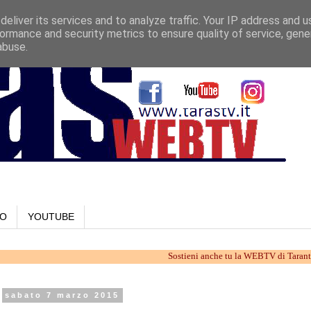
eliver its services and to analyze traffic. Your IP address and 
ormance and security metrics to ensure quality of service, gen
abuse.
LO
YOUTUBE
Sostieni anche tu la WEBTV di Taranto. Lavoriam
sabato 7 marzo 2015