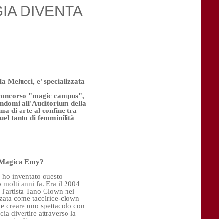
IA DIVENTA
 Melucci, e' specializzata 
concorso "magic campus", 
endomi all'Auditorium della 
a di arte al confine tra 
el tanto di femminilità 
' Magica Emy? 
ho inventato questo 
 molti anni fa. Era il 2004 
l'artista Tano Clown nei 
zzata come tacolrice-clown 
e creare uno spettacolo con 
ia divertire attraverso la 