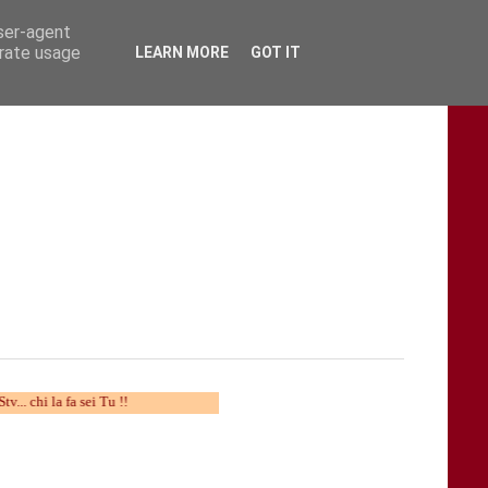
user-agent
erate usage
LEARN MORE
GOT IT
a fa sei Tu !!