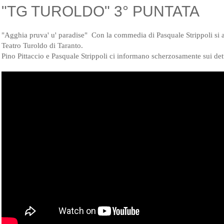
"TG TUROLDO" 3° PUNTATA
"Agghia pruva' u' paradise" Con la commedia di Pasquale Strippoli si ap
Teatro Turoldo di Taranto.
Pino Pittaccio e Pasquale Strippoli ci informano scherzosamente sui dett