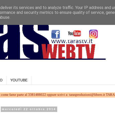
eliver its services and to analyze traffic. Your IP address and 
ormance and security metrics to ensure quality of service, gen
abuse.
LO
YOUTUBE
ne parte al 3381488022 oppure scrivi a: tarasproduzioni@libero.it TARAStv... chi l
mercoledì 22 ottobre 2014