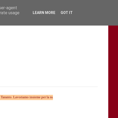
user-agent
erate usage
LEARN MORE
GOT IT
avoriamo insieme per la nuova divulgazione...... TARAStv e' parte della Taranto ch