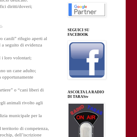
ci diritti/doveri;
;.
SEGUICI SU
FACEBOOK
 canili” rifugio aperti al
 a seguito di evidenza
i loro volontari;
tano un cane adulto;
sta opportunamente
rtiere” o “cani liberi di
ASCOLTA LA RADIO
DI TARAStv
gli animali rivolto agli
lizia municipale per la
 territorio di competenza,
rochip, dell’iscrizione