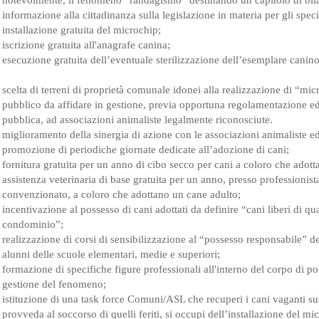
informazione alla cittadinanza sulla legislazione in materia per gli specifi
installazione gratuita del microchip;
iscrizione gratuita all'anagrafe canina;
esecuzione gratuita dell’eventuale sterilizzazione dell’esemplare canino
scelta di terreni di proprietà comunale idonei alla realizzazione di “micro
pubblico da affidare in gestione, previa opportuna regolamentazione ed
pubblica, ad associazioni animaliste legalmente riconosciute.
miglioramento della sinergia di azione con le associazioni animaliste ed 
promozione di periodiche giornate dedicate all’adozione di cani;
fornitura gratuita per un anno di cibo secco per cani a coloro che adot
assistenza veterinaria di base gratuita per un anno, presso professioni
convenzionato, a coloro che adottano un cane adulto;
incentivazione al possesso di cani adottati da definire “cani liberi di qua
condominio”;
realizzazione di corsi di sensibilizzazione al “possesso responsabile” de
alunni delle scuole elementari, medie e superiori;
formazione di specifiche figure professionali all'interno del corpo di po
gestione del fenomeno;
istituzione di una task force Comuni/ASL che recuperi i cani vaganti sul
provveda al soccorso di quelli feriti, si occupi dell’installazione del mic