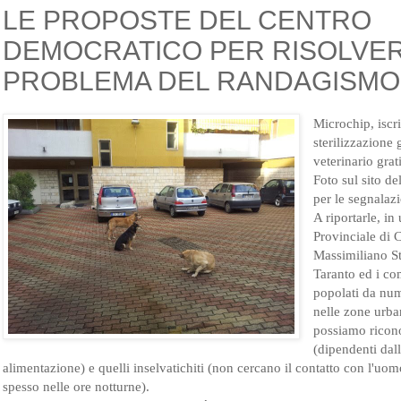
LE PROPOSTE DEL CENTRO
DEMOCRATICO PER RISOLVER
PROBLEMA DEL RANDAGISMO
Microchip, iscr
sterilizzazione 
veterinario grat
Foto sul sito 
per le segnalazi
A riportarle, in
Provinciale di
Massimiliano St
Taranto ed i co
popolati da num
nelle zone urban
possiamo riconos
(dipendenti dal
alimentazione) e quelli inselvatichiti (non cercano il contatto con l'uo
spesso nelle ore notturne).