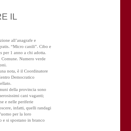
E IL
izione all’anagrafe e
gratis. “Micro canili”. Cibo e
is per 1 anno a chi adotta.
del Comune. Numero verde
oni.
 una nota, è il Coordinatore
 Centro Democratico
ellato.
muni della provincia sono
erosissimi cani vaganti;
e e nelle periferie
cere, infatti, quelli randagi
l'uomo per la loro
mo e si spostano in branco