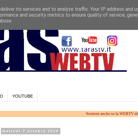
eliver its services and to analyze traffic. Your IP address and 
ormance and security metrics to ensure quality of service, gen
abuse.
LO
YOUTUBE
Sostieni anche tu la WEBTV di Taranto. L
martedì 7 ottobre 2014