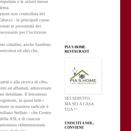
ispettata e le azioni messe
blema.
zione non controllata dei
abacci - le principali cause
ionati in prossimità dei
necessario per l’iscrizione
sto cittadini, anche bambini,
PIA'S HOME
ricolosi ed altri che,
RESTAURANT
triti e alla ricerca di cibo,
simi ed affamati, attraversare
ne debilitate. Il fenomeno
SEI SERVITO...
gistrare, in quasi tutti i
MA SEI A CASA
zione in maniera radicale è
TUA !!
iliano Stellato - che Centro
della ASL e di ciascun
UNISCITI A NOI...
quantomeno ridimensionato
CONVIENE
ancio dedicato: