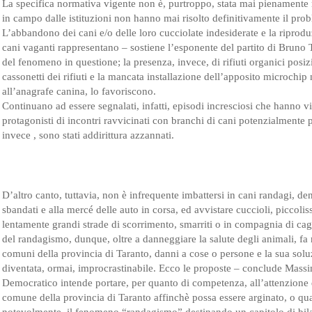
La specifica normativa vigente non è, purtroppo, stata mai pienamente r
in campo dalle istituzioni non hanno mai risolto definitivamente il pro
L’abbandono dei cani e/o delle loro cucciolate indesiderate e la riprodu
cani vaganti rappresentano – sostiene l’esponente del partito di Bruno T
del fenomeno in questione; la presenza, invece, di rifiuti organici posiz
cassonetti dei rifiuti e la mancata installazione dell’apposito microchip 
all’anagrafe canina, lo favoriscono.
Continuano ad essere segnalati, infatti, episodi incresciosi che hanno vi
protagonisti di incontri ravvicinati con branchi di cani potenzialmente pe
invece , sono stati addirittura azzannati.
D’altro canto, tuttavia, non è infrequente imbattersi in cani randagi, denu
sbandati e alla mercé delle auto in corsa, ed avvistare cuccioli, piccolis
lentamente grandi strade di scorrimento, smarriti o in compagnia di cag
del randagismo, dunque, oltre a danneggiare la salute degli animali, fa re
comuni della provincia di Taranto, danni a cose o persone e la sua solu
diventata, ormai, improcrastinabile. Ecco le proposte – conclude Massim
Democratico intende portare, per quanto di competenza, all’attenzione 
comune della provincia di Taranto affinchè possa essere arginato, o 
notevolmente, il fenomeno “randagismo” destinando un capitolo di bil