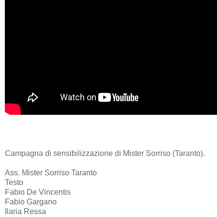
Campagna di sensibilizzazione di Mister Sorriso (Taranto).
Ass. Mister Sorriso Taranto
Testo
Fabio De Vincentis
Fabio Gargano
Ilaria Ressa