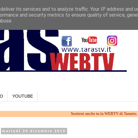
eliver its services and to analyze traffic. Your IP address and 
ormance and security metrics to ensure quality of service, gen
abuse.
LO
YOUTUBE
Sostieni anche tu la WEBTV di Taranto. Lavoriamo 
martedì 24 dicembre 2013