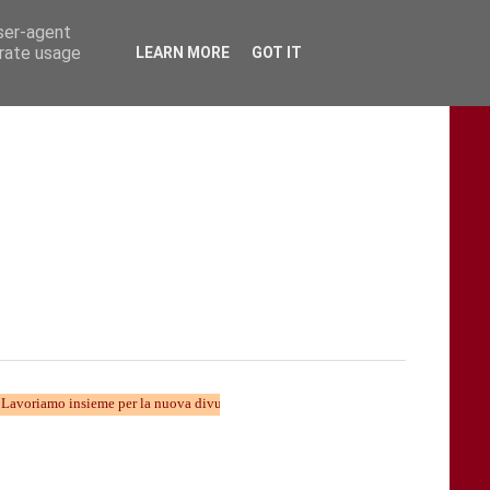
user-agent
erate usage
LEARN MORE
GOT IT
insieme per la nuova divulgazione...... TARAStv e' parte della Taranto che cambia.