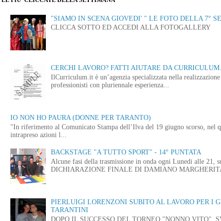
"SIAMO IN SCENA GIOVEDI' " LE FOTO DELLA 7° S
CLICCA SOTTO ED ACCEDI ALLA FOTOGALLERY
CERCHI LAVORO? FATTI AIUTARE DA CURRICULUM.
IlCurriculum.it è un’agenzia specializzata nella realizzazio
professionisti con pluriennale esperienza...
IO NON HO PAURA (DONNE PER TARANTO)
"In riferimento al Comunicato Stampa dell’Ilva del 19 giugno scorso, nel q
intrapreso azioni l...
BACKSTAGE "A TUTTO SPORT" - 14° PUNTATA
Alcune fasi della trasmissione in onda ogni Lunedi alle
DICHIARAZIONE FINALE DI DAMIANO MARGHERITA 
PIERLUIGI LORENZONI SUBITO AL LAVORO PER I 
TARANTINI
DOPO IL SUCCESSO DEL TORNEO "NONNO VITO" ,