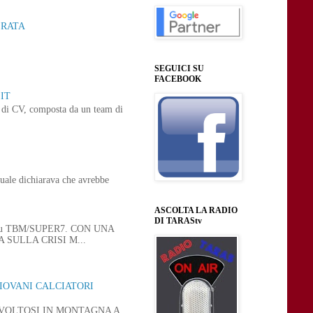
ERATA
SEGUICI SU
FACEBOOK
IT
ne di CV, composta da un team di
uale dichiarava che avrebbe
ASCOLTA LA RADIO
DI TARAStv
 21, su TBM/SUPER7. CON UNA
SULLA CRISI M...
GIOVANI CALCIATORI
SVOLTOSI IN MONTAGNA A