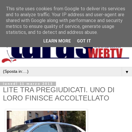
This site uses cookies from Google to deliver its services
and to analyze traffic. Your IP address and user-agent are
shared with Google along with performance and security
metrics to ensure quality of service, generate usage
statistics, and to detect and address abuse.
LEARN MORE
GOT IT
▼
lunedì 11 marzo 2013
LITE TRA PREGIUDICATI. UNO DI
LORO FINISCE ACCOLTELLATO