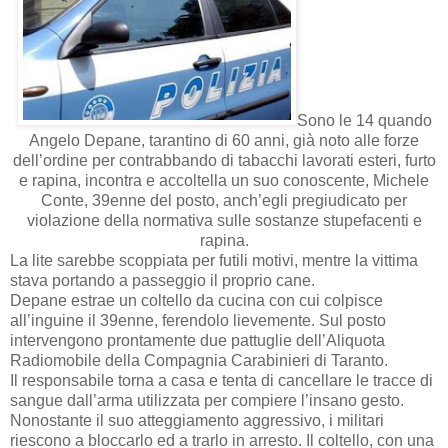
Sono le 14 quando
Angelo Depane, tarantino di 60 anni, già noto alle forze
dell’ordine per contrabbando di tabacchi lavorati esteri, furto
e rapina, incontra e accoltella un suo conoscente, Michele
Conte, 39enne del posto, anch’egli pregiudicato per
violazione della normativa sulle sostanze stupefacenti e
rapina.
La lite sarebbe scoppiata per futili motivi, mentre la vittima
stava portando a passeggio il proprio cane.
Depane estrae un coltello da cucina con cui colpisce
all’inguine il 39enne, ferendolo lievemente. Sul posto
intervengono prontamente due pattuglie dell’Aliquota
Radiomobile della Compagnia Carabinieri di Taranto.
Il responsabile torna a casa e tenta di cancellare le tracce di
sangue dall’arma utilizzata per compiere l’insano gesto.
Nonostante il suo atteggiamento aggressivo, i militari
riescono a bloccarlo ed a trarlo in arresto. Il coltello, con una