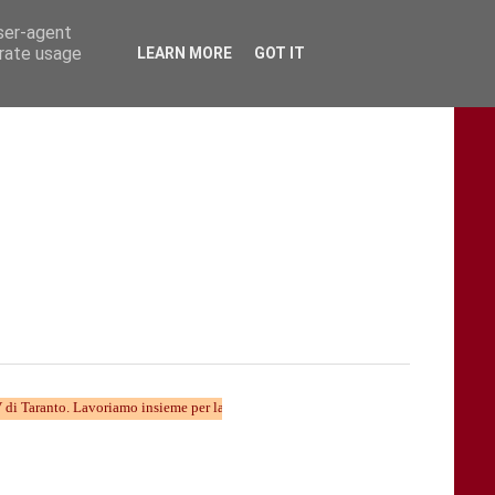
user-agent
erate usage
LEARN MORE
GOT IT
. Lavoriamo insieme per la nuova divulgazione...... TARAStv e' parte della Taranto 