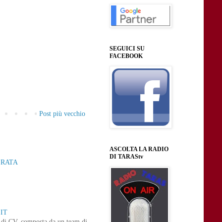
SEGUICI SU
FACEBOOK
Post più vecchio
ASCOLTA LA RADIO
DI TARAStv
ERATA
IT
ne di CV, composta da un team di