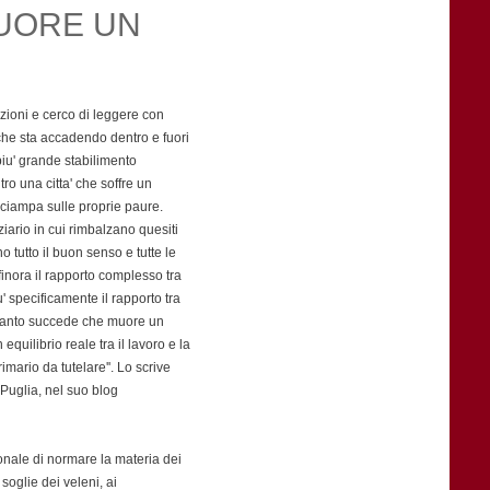
MUORE UN
zioni e cerco di leggere con
 che sta accadendo dentro e fuori
 piu' grande stabilimento
ro una citta' che soffre un
nciampa sulle proprie paure.
iario in cui rimbalzano quesiti
ano tutto il buon senso e tutte le
inora il rapporto complesso tra
' specificamente il rapporto tra
aranto succede che muore un
equilibrio reale tra il lavoro e la
mario da tutelare''. Lo scrive
 Puglia, nel suo blog
onale di normare la materia dei
soglie dei veleni, ai