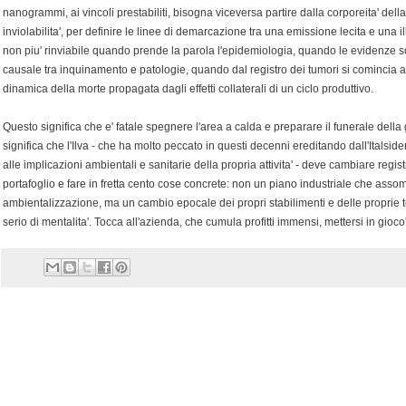
nanogrammi, ai vincoli prestabiliti, bisogna viceversa partire dalla corporeita' della
inviolabilita', per definire le linee di demarcazione tra una emissione lecita e una 
non piu' rinviabile quando prende la parola l'epidemiologia, quando le evidenze s
causale tra inquinamento e patologie, quando dal registro dei tumori si comincia a
dinamica della morte propagata dagli effetti collaterali di un ciclo produttivo.
Questo significa che e' fatale spegnere l'area a calda e preparare il funerale dell
significa che l'Ilva - che ha molto peccato in questi decenni ereditando dall'Italsider
alle implicazioni ambientali e sanitarie della propria attivita' - deve cambiare regi
portafoglio e fare in fretta cento cose concrete: non un piano industriale che asso
ambientalizzazione, ma un cambio epocale dei propri stabilimenti e delle propri
serio di mentalita'. Tocca all'azienda, che cumula profitti immensi, mettersi in gioco'