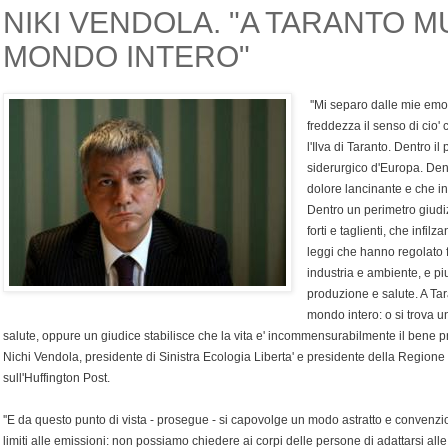
NIKI VENDOLA. "A TARANTO 
MONDO INTERO"
''Mi separo dalle mie emo
freddezza il senso di cio'
l'Ilva di Taranto. Dentro il
siderurgico d'Europa. Dent
dolore lancinante e che i
Dentro un perimetro giudiz
forti e taglienti, che infilz
leggi che hanno regolato f
industria e ambiente, e piu
produzione e salute. A T
mondo intero: o si trova un 
salute, oppure un giudice stabilisce che la vita e' incommensurabilmente il bene pri
Nichi Vendola, presidente di Sinistra Ecologia Liberta' e presidente della Regione
sull'Huffington Post.
''E da questo punto di vista - prosegue - si capovolge un modo astratto e convenzi
limiti alle emissioni: non possiamo chiedere ai corpi delle persone di adattarsi alle 