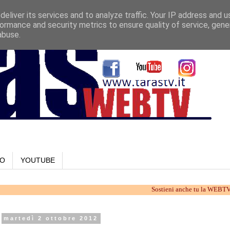
eliver its services and to analyze traffic. Your IP address and 
ormance and security metrics to ensure quality of service, gen
abuse.
LO
YOUTUBE
Sostieni anche tu la WEBTV di Taranto
martedì 2 ottobre 2012