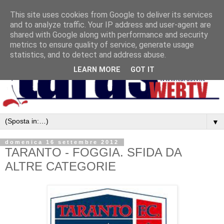
This site uses cookies from Google to deliver its services
and to analyze traffic. Your IP address and user-agent are
shared with Google along with performance and security
metrics to ensure quality of service, generate usage
statistics, and to detect and address abuse.
LEARN MORE
GOT IT
▼
domenica 16 settembre 2012
TARANTO - FOGGIA. SFIDA DA
ALTRE CATEGORIE