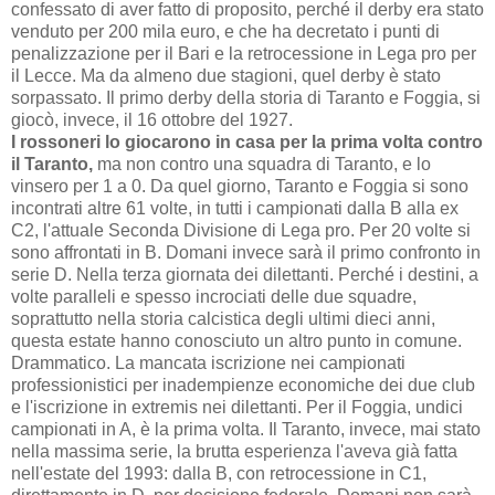
confessato di aver fatto di proposito, perché il derby era stato
venduto per 200 mila euro, e che ha decretato i punti di
penalizzazione per il Bari e la retrocessione in Lega pro per
il Lecce. Ma da almeno due stagioni, quel derby è stato
sorpassato. Il primo derby della storia di Taranto e Foggia, si
giocò, invece, il 16 ottobre del 1927.
I rossoneri lo giocarono in casa per la prima volta contro
il Taranto,
ma non contro una squadra di Taranto, e lo
vinsero per 1 a 0. Da quel giorno, Taranto e Foggia si sono
incontrati altre 61 volte, in tutti i campionati dalla B alla ex
C2, l'attuale Seconda Divisione di Lega pro. Per 20 volte si
sono affrontati in B. Domani invece sarà il primo confronto in
serie D. Nella terza giornata dei dilettanti. Perché i destini, a
volte paralleli e spesso incrociati delle due squadre,
soprattutto nella storia calcistica degli ultimi dieci anni,
questa estate hanno conosciuto un altro punto in comune.
Drammatico. La mancata iscrizione nei campionati
professionistici per inadempienze economiche dei due club
e l'iscrizione in extremis nei dilettanti. Per il Foggia, undici
campionati in A, è la prima volta. Il Taranto, invece, mai stato
nella massima serie, la brutta esperienza l'aveva già fatta
nell'estate del 1993: dalla B, con retrocessione in C1,