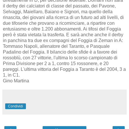
direttamente in D, per decisione federale. Domani non sarà
il derby dei calciatori di classe del passato, dei Pavone,
Selvaggi, Maiellaro, Baiano e Signori, ma quello della
rinascita, dei giovani alla ricerca di un futuro ad alti livelli, di
due tifoserie che provano a ricominciare, a ripartire con
entusiasmo e oltre 1.200 abbonamenti. Ai tifosi del Foggia
però è stata vietata la trasferta. E sarà anche anche il derby
in panchina tra due ex compagni del Foggia di Zeman in A:
Tommaso Napoli, allenatore del Taranto, e Pasquale
Padalino del Foggia. Il bilancio delle sfide è a favore dei
rossoblù, con 27 vittorie, l'ultima lo scorso campionato di
Prima Divisione per 2 a 1, contro 15 rossonere, e 20
pareggi. L'ultima vittoria del Foggia a Taranto è del 2004, 3 a
1, in C1.
Gino Martina
Condividi