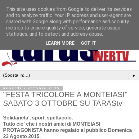
This site uses cookies from Google to deliver its services
and to analyze traffic. Your IP address and user-agent are
shared with Google along with performance and security
metrics to ensure quality of service, generate usage
statistics, and to detect and address abuse.
LEARN MORE
GOT IT
▼
venerdì 2 ottobre 2015
"FESTA TRICOLORE A MONTEIASI"
SABATO 3 OTTOBRE SU TARAStv
Solidarieta', sport, spettacolo.
Tutto cio' che i nostri amici di MONTEIASI
PROTAGONISTA hanno regalato al pubblico Domenica
23 Agosto 2015.