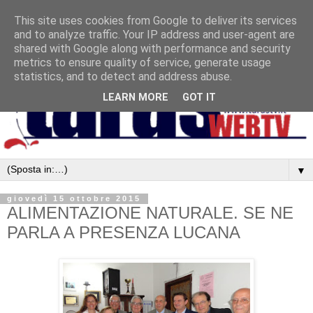
This site uses cookies from Google to deliver its services
and to analyze traffic. Your IP address and user-agent are
shared with Google along with performance and security
metrics to ensure quality of service, generate usage
statistics, and to detect and address abuse.
LEARN MORE
GOT IT
▼
giovedì 15 ottobre 2015
ALIMENTAZIONE NATURALE. SE NE
PARLA A PRESENZA LUCANA