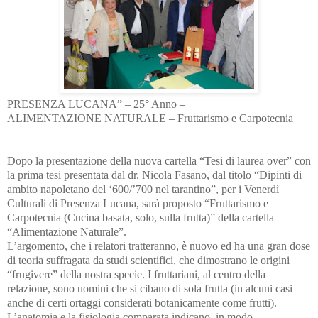
PRESENZA LUCANA” – 25° Anno –
ALIMENTAZIONE NATURALE – Fruttarismo e Carpotecnia
Dopo la presentazione della nuova cartella “Tesi di laurea over” con
la prima tesi presentata dal dr. Nicola Fasano, dal titolo “Dipinti di
ambito napoletano del ‘600/’700 nel tarantino”, per i Venerdì
Culturali di Presenza Lucana, sarà proposto “Fruttarismo e
Carpotecnia (Cucina basata, solo, sulla frutta)” della cartella
“Alimentazione Naturale”.
L’argomento, che i relatori tratteranno, è nuovo ed ha una gran dose
di teoria suffragata da studi scientifici, che dimostrano le origini
“frugivere” della nostra specie. I fruttariani, al centro della
relazione, sono uomini che si cibano di sola frutta (in alcuni casi
anche di certi ortaggi considerati botanicamente come frutti).
L’anatomia e la fisiologia comparata indicano, in modo