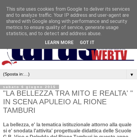
This site uses cookies from Google to deliver its services
and to analyze traffic. Your IP address and user-agent are
shared with Google along with performance and security
metrics to ensure quality of service, generate usage
statistics, and to detect and address abuse.
LEARN MORE
GOT IT
▼
sabato 6 giugno 2015
"LA BELLEZZA TRA MITO E REALTA' "
IN SCENA APULEIO AL RIONE
TAMBURI
La bellezza, e' la tematica istituzionale attorno alla quale
si e' snodata l'attivita' progettuale didattica delle Scuole
G.B. Vico e Deledda del Rione Tamburi in questo anno