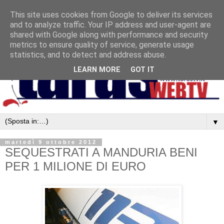
This site uses cookies from Google to deliver its services
and to analyze traffic. Your IP address and user-agent are
shared with Google along with performance and security
metrics to ensure quality of service, generate usage
statistics, and to detect and address abuse.
LEARN MORE
GOT IT
▼
martedì 9 ottobre 2012
SEQUESTRATI A MANDURIA BENI
PER 1 MILIONE DI EURO