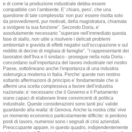
e di come la produzione industriale debba essere
compatibile con l'ambiente. E' chiaro, pero', che una
questione di tale complessita' non puo' essere risolta solo
da provvedimenti, pur motivati, della magistratura, chiamata
a svolgere la sua funzione". Secondo Doria, e'
assolutamente necessario "superare nell'immediato questa
fase di stallo, non utile a risolvere i delicati problemi
ambientali e gravida di effetti negativi sull'occupazione e sul
reddito di decine di migliaia di famiglie". "I rappresentanti dei
lavoratori dell'Ilva e il sindaco - prosegue nella nota Doria -
concordano sull'importanza del lavoro industriale nel nostro
Paese, sottolineano anche l'importanza di una industria
siderurgica moderna in Italia. Perche' queste non restino
soltanto affermazioni di principio e' fondamentale che si
affermi una scelta complessiva a favore dell'industria
nazionale; e' necessario che il Governo e il Parlamento
siano capaci di elaborare linee convincenti di politica
industriale. Queste considerazioni sono tanti piu' valide
guardando alla realta' di Genova. Anche la nostra citta' vive
un momento economico particolarmente difficile: si perdono
posti di lavoro, numerosi sono i segnali di crisi aziendali.
Preoccupante appare, in questo quadro, indipendentemente