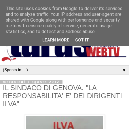
This site uses cookies from Google to deliver its services
and to analyze traffic. Your IP address and user-agent are
shared with Google along with performance and security
metrics to ensure quality of service, generate usage
statistics, and to detect and address abuse.
LEARN MORE
GOT IT
▼
mercoledì 1 agosto 2012
IL SINDACO DI GENOVA. "LA
RESPONSABILITA' E' DEI DIRIGENTI
ILVA"