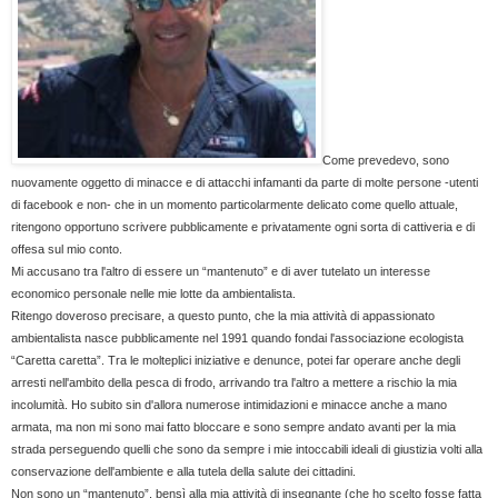
Come prevedevo, sono
nuovamente oggetto di minacce e di attacchi infamanti da parte di molte persone -utenti
di facebook e non- che in un momento particolarmente delicato come quello attuale,
ritengono opportuno scrivere pubblicamente e privatamente ogni sorta di cattiveria e di
offesa sul mio conto.
Mi accusano tra l'altro di essere un “mantenuto” e di aver tutelato un interesse
economico personale nelle mie lotte da ambientalista.
Ritengo doveroso precisare, a questo punto, che la mia attività di appassionato
ambientalista nasce pubblicamente nel 1991 quando fondai l'associazione ecologista
“Caretta caretta”. Tra le molteplici iniziative e denunce, potei far operare anche degli
arresti nell'ambito della pesca di frodo, arrivando tra l'altro a mettere a rischio la mia
incolumità. Ho subito sin d'allora numerose intimidazioni e minacce anche a mano
armata, ma non mi sono mai fatto bloccare e sono sempre andato avanti per la mia
strada perseguendo quelli che sono da sempre i mie intoccabili ideali di giustizia volti alla
conservazione dell'ambiente e alla tutela della salute dei cittadini.
Non sono un “mantenuto”, bensì alla mia attività di insegnante (che ho scelto fosse fatta