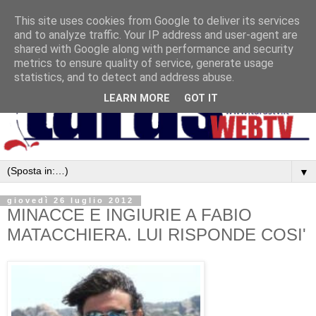
This site uses cookies from Google to deliver its services
and to analyze traffic. Your IP address and user-agent are
shared with Google along with performance and security
metrics to ensure quality of service, generate usage
statistics, and to detect and address abuse.
LEARN MORE
GOT IT
▼
giovedì 26 luglio 2012
MINACCE E INGIURIE A FABIO
MATACCHIERA. LUI RISPONDE COSI'