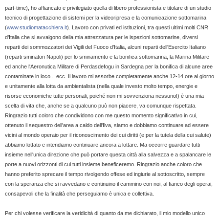
part-time), ho affiancato e privilegiato quella di libero professionista e titolare di un studio
tecnico di progettazione di sistemi per la videoripresa e la comunicazione sottomarina
(
www.studiomatacchiera.it
). Lavoro con privati ed istituzioni, tra questi ultimi molti CNR
d'Italia che si avvalgono della mia attrezzatura per le ispezioni sottomarine, diversi
reparti dei sommozzatori dei Vigili del Fuoco d'Italia, alcuni reparti dell'Esercito Italiano
(reparti sminatori Napoli) per lo sminamento e la bonifica sottomarina, la Marina Militare
ed anche l'Aeronutica Militare di Perdasdefogu in Sardegna per la bonifica di alcune aree
contaminate in loco... ecc. Il lavoro mi assorbe completamente anche 12-14 ore al giorno
e unitamente alla lotta da ambientalista (nella quale investo molto tempo, energie e
risorse economiche tutte personali, poiché non mi sovvenziona nessuno!) è una mia
scelta di vita che, anche se a qualcuno può non piacere, va comunque rispettata.
Ringrazio tutti coloro che condividono con me questo momento significativo in cui,
ottenuto il sequestro dell'area a caldo dell'Ilva, siamo e dobbiamo continuare ad essere
vicini al mondo operaio per il riconoscimento dei cui diritti (e per la tutela della cui salute)
abbiamo lottato e intendiamo continuare ancora a lottare. Ma occorre guardare tutti
insieme nell'unica direzione che può portare questa città alla salvezza e a spalancare le
porte a nuovi orizzonti di cui tutti insieme beneficeremo. Ringrazio anche coloro che
hanno preferito sprecare il tempo rivolgendo offese ed ingiurie al sottoscritto, sempre
con la speranza che si ravvedano e continuino il cammino con noi, al fianco degli operai,
consapevoli che la finalità che perseguiamo è unica e collettiva.
Per chi volesse verificare la veridicità di quanto da me dichiarato, il mio modello unico