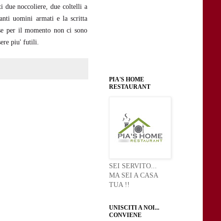
i due noccoliere, due coltelli a
nti uomini armati e la scritta
e se per il momento non ci sono
re piu' futili.
PIA'S HOME
RESTAURANT
SEI SERVITO...
MA SEI A CASA
TUA !!
UNISCITI A NOI...
CONVIENE