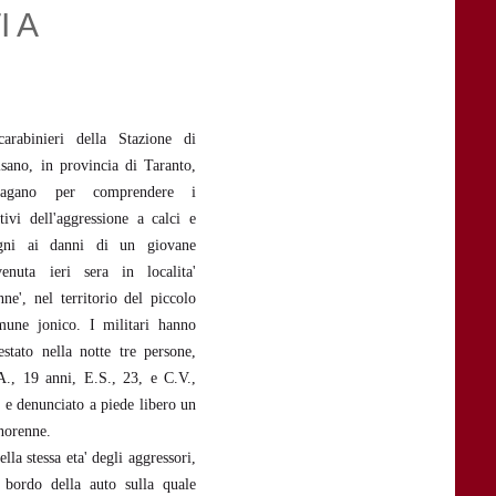
I A
carabinieri della Stazione di
lsano, in provincia di Taranto,
dagano per comprendere i
tivi dell'aggressione a calci e
gni ai danni di un giovane
venuta ieri sera in localita'
ne', nel territorio del piccolo
mune jonico. I militari hanno
estato nella notte tre persone,
A., 19 anni, E.S., 23, e C.V.,
 e denunciato a piede libero un
norenne.
la stessa eta' degli aggressori,
A bordo della auto sulla quale