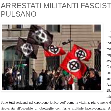
ARRESTATI MILITANTI FASCIST
PULSANO
I 
Pu
in
mo
pu
av
Can
co
arr
A.
29,
mi
Sono tutti residenti nel capoluogo jonico cosi' come la vittima, piu' o meno del
ricoverata all'ospedale di Grottaglie con ferite multiple lacero-contuse. 