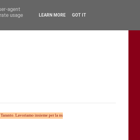
user-agent
erate usage
LEARN MORE
GOT IT
 Lavoriamo insieme per la nuova divulgazione...... TARAStv e' parte della Taranto 