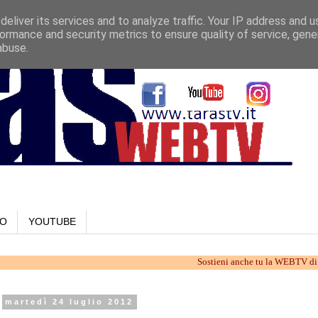
eliver its services and to analyze traffic. Your IP address and 
ormance and security metrics to ensure quality of service, gen
abuse.
LO
YOUTUBE
Sostieni anche tu la WEBTV di Taranto.
martedì 24 luglio 2012