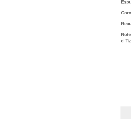
Espu
Corn
Recu
Note
di Ti