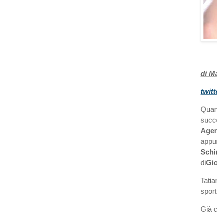
di M
twit
Quan
succ
Age
appu
Schi
di
Gi
Tatia
sport
Già c