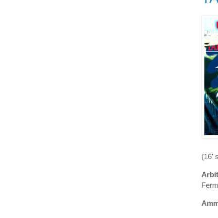
(16' 
Arbi
Ferm
Ammo