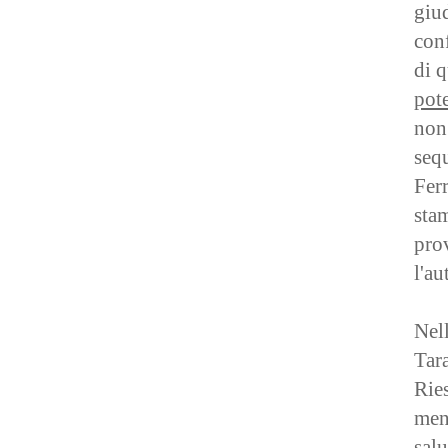
giud
conf
di 
pot
non 
sequ
Ferr
stam
prov
l'au
Nel
Tar
Rie
meno
salu