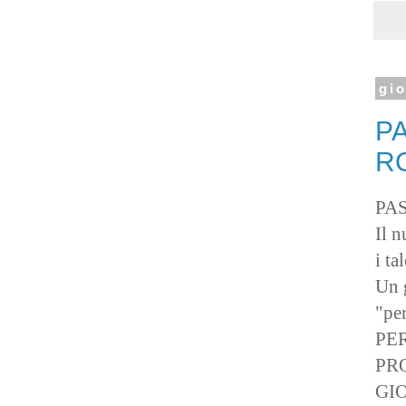
gi
PA
R
PAS
Il 
i ta
Un 
"pe
PE
PR
GI