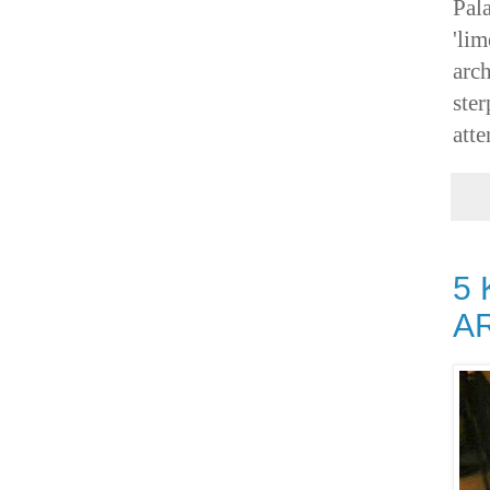
Pal
'lim
arc
ste
atte
5 
A