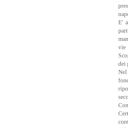
pre
nap
E' a
par
man
vie
Sco
dei 
Nel
fon
rip
seco
Com
Cert
con