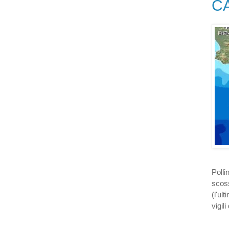
C
Polli
scos
(l'ul
vigili