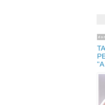
do
T
PE
"A