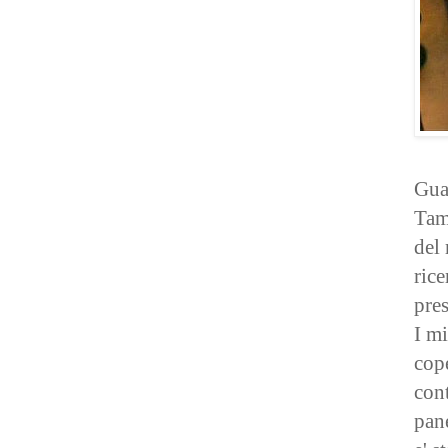
Guar
Tamb
del 
rice
pres
I mi
cope
cont
pan