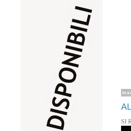
ma
AL
SI