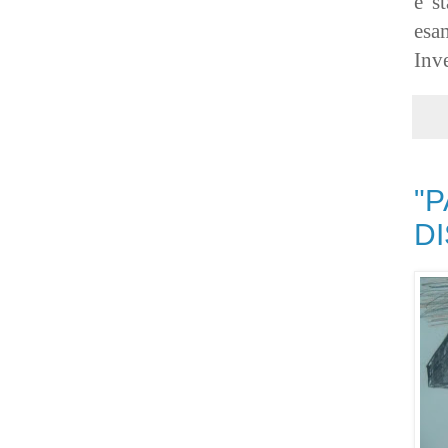
e' s
esa
Inv
"P
D