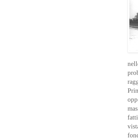
nel
pro
ragg
Prim
opp
mas
fatt
vist
fon