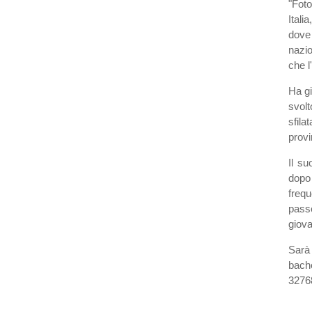
"Foto
Itali
dove 
nazio
che l
Ha gi
svolt
sfila
provi
Il su
dopo
frequ
pass
giova
Sarà 
bach
3276