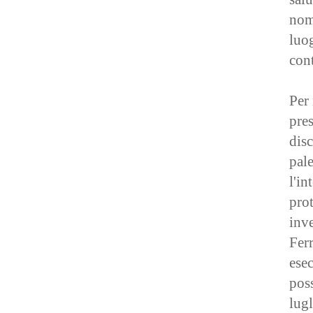
nom
luo
cont
Per 
pres
disc
pal
l'in
pro
inve
Ferr
esec
poss
lugl