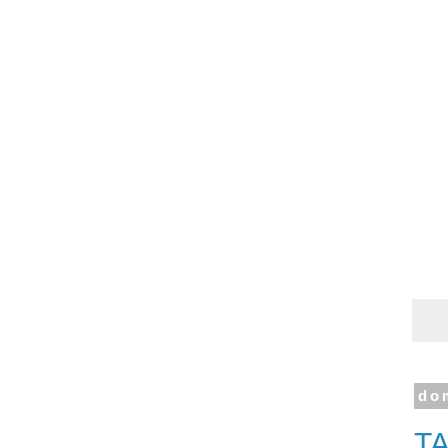
do
TA