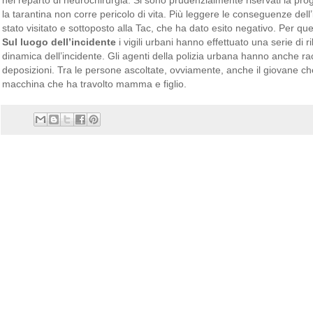
nel reparto di neurochirurgia. Si sono prudenzialmente riservati la pr
la tarantina non corre pericolo di vita. Più leggere le conseguenze dell’i
stato visitato e sottoposto alla Tac, che ha dato esito negativo. Per qu
Sul luogo dell’incidente
i vigili urbani hanno effettuato una serie di ril
dinamica dell’incidente. Gli agenti della polizia urbana hanno anche ra
deposizioni. Tra le persone ascoltate, ovviamente, anche il giovane che
macchina che ha travolto mamma e figlio.