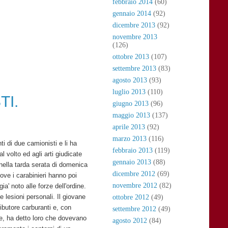
febbraio 2014
(60)
gennaio 2014
(92)
dicembre 2013
(92)
novembre 2013
(126)
ottobre 2013
(107)
settembre 2013
(83)
agosto 2013
(93)
luglio 2013
(110)
TI.
giugno 2013
(96)
maggio 2013
(137)
aprile 2013
(92)
marzo 2013
(116)
i di due camionisti e li ha
febbraio 2013
(119)
l volto ed agli arti giudicate
gennaio 2013
(88)
 nella tarda serata di domenica
dicembre 2012
(69)
dove i carabinieri hanno poi
novembre 2012
(82)
ia' noto alle forze dell'ordine.
 lesioni personali. Il giovane
ottobre 2012
(49)
ributore carburanti e, con
settembre 2012
(49)
e, ha detto loro che dovevano
agosto 2012
(84)