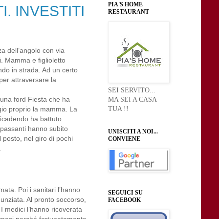
PIA'S HOME
. INVESTITI
RESTAURANT
zza dell’angolo con via
i. Mamma e figlioletto
do in strada. Ad un certo
per attraversare la
SEI SERVITO...
una ford Fiesta che ha
MA SEI A CASA
TUA !!
ggio proprio la mamma. La
ricadendo ha battuto
 I passanti hanno subito
UNISCITI A NOI...
 posto, nel giro di pochi
CONVIENE
.
ta. Poi i sanitari l’hanno
SEGUICI SU
nunziata. Al pronto soccorso,
FACEBOOK
 I medici l’hanno ricoverata