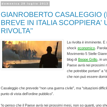
domenica 28 luglio 2013
GIANROBERTO CASALEGGIO (M
BREVE IN ITALIA SCOPPIERA' 
RIVOLTA"
La rivolta è imminente. E
shock
economico
. Parol
Movimento 5 Stelle Gianr
blog di
Beppe Grillo
, in u
Paese avrà nei prossimi
che potrebbe portare” a “d
che non può essere domina
Casaleggio che prevede “non una guerra civile”, ma “situazioni difficil
punto di vista dell’ordine pubblico”.
‘Io penso che il Paese avrà nei prossimi mesi, non so quanti, uno