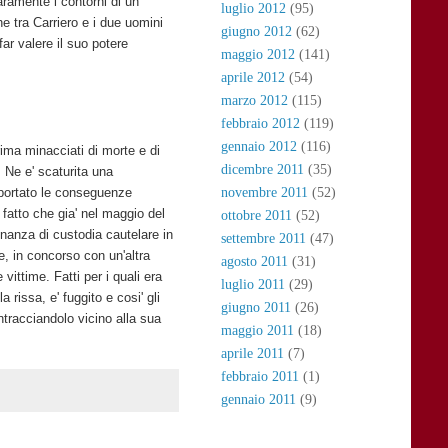
iaramente i contorni di un
luglio 2012
(95)
he tra Carriero e i due uomini
giugno 2012
(62)
far valere il suo potere
maggio 2012
(141)
aprile 2012
(54)
marzo 2012
(115)
febbraio 2012
(119)
gennaio 2012
(116)
prima minacciati di morte e di
dicembre 2011
(35)
. Ne e' scaturita una
riportato le conseguenze
novembre 2011
(52)
 fatto che gia' nel maggio del
ottobre 2011
(52)
inanza di custodia cautelare in
settembre 2011
(47)
e, in concorso con un'altra
agosto 2011
(31)
 vittime. Fatti per i quali era
luglio 2011
(29)
 rissa, e' fuggito e cosi' gli
giugno 2011
(26)
intracciandolo vicino alla sua
maggio 2011
(18)
aprile 2011
(7)
febbraio 2011
(1)
gennaio 2011
(9)