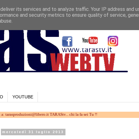
eliver its services and to analyze traffic. Your IP address and 
ormance and security metrics to ensure quality of service, gen
abuse.
LO
YOUTUBE
duzioni@libero.it TARAStv... chi la fa sei Tu !!
mercoledì 31 luglio 2013