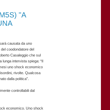
5S) "A
UNA
 sarà causata da uno
a del coodondatore del
oberto Casaleggio che sul
na lunga intervista spiega: “Il
 mesi uno shock economico
isordini, rivolte. Qualcosa
to dalla politica”.
mente controllabili dal
 shock economico. Uno shock