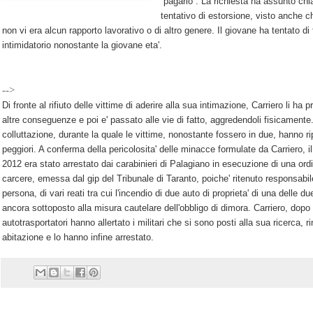
''pagarlo''. La richiesta ha assunto ch
tentativo di estorsione, visto anche c
non vi era alcun rapporto lavorativo o di altro genere. Il giovane ha tentato di 
intimidatorio nonostante la giovane eta'.
-->
Di fronte al rifiuto delle vittime di aderire alla sua intimazione, Carriero li ha 
altre conseguenze e poi e' passato alle vie di fatto, aggredendoli fisicamente
colluttazione, durante la quale le vittime, nonostante fossero in due, hanno 
peggiori. A conferma della pericolosita' delle minacce formulate da Carriero, il
2012 era stato arrestato dai carabinieri di Palagiano in esecuzione di una ord
carcere, emessa dal gip del Tribunale di Taranto, poiche' ritenuto responsabil
persona, di vari reati tra cui l'incendio di due auto di proprieta' di una delle due
ancora sottoposto alla misura cautelare dell'obbligo di dimora. Carriero, dopo la
autotrasportatori hanno allertato i militari che si sono posti alla sua ricerca, r
abitazione e lo hanno infine arrestato.