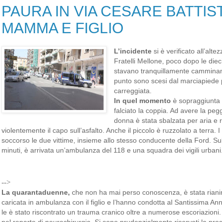
PAURA IN VIA CESARE BATTISTI
MAMMA E FIGLIO
L’incidente
si è verificato all’alte
Fratelli Mellone, poco dopo le diec
stavano tranquillamente camminan
punto sono scesi dal marciapiede 
carreggiata.
In quel momento
è sopraggiunta 
falciato la coppia. Ad avere la pe
donna è stata sbalzata per aria e 
violentemente il capo sull’asfalto. Anche il piccolo è ruzzolato a terra.
soccorso le due vittime, insieme allo stesso conducente della Ford. Sul
minuti, è arrivata un’ambulanza del 118 e una squadra dei vigili urbani
-->
La quarantaduenne,
che non ha mai perso conoscenza, è stata rianima
caricata in ambulanza con il figlio e l’hanno condotta al Santissima An
le è stato riscontrato un trauma cranico oltre a numerose escoriazioni.