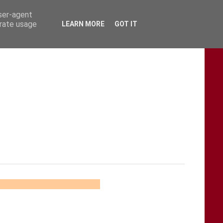
user-agent
erate usage
LEARN MORE
GOT IT