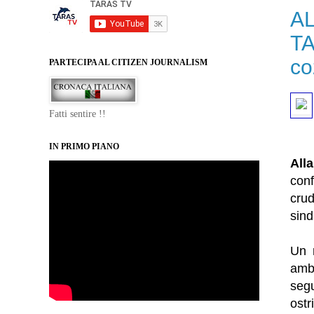
A
TA
co
PARTECIPA AL CITIZEN JOURNALISM
Fatti sentire !!
IN PRIMO PIANO
All
conf
crud
sind
Un 
ambi
segu
ostr