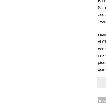
Borr
Salu
zoop
''Fo
Dall
di C
conc
cozz
pico
quin
gi