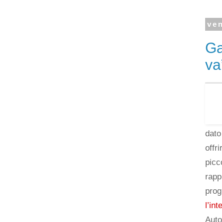
ve
Ga
va
dato
offr
picc
rapp
prog
l’in
Auto