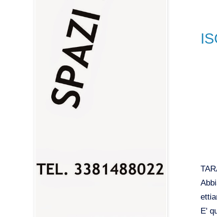
IS
TARA
Abbi
etti
E' q