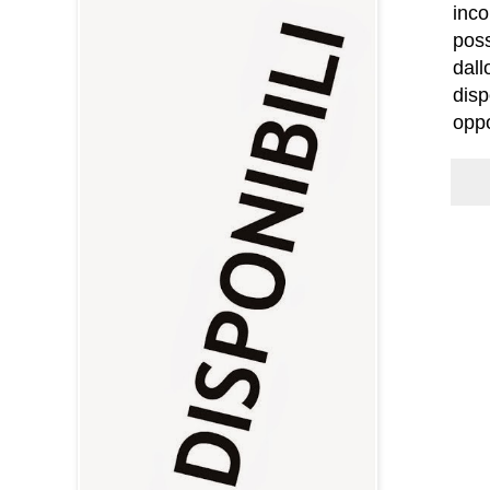
inc
poss
dal
disp
oppo