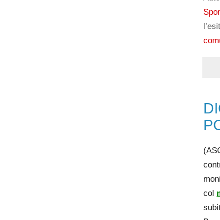
Spor
l’es
comu
DI
PO
(ASC
cont
moni
col
subi