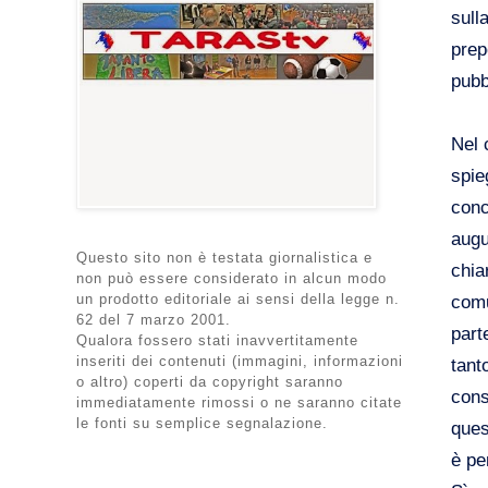
sull
prep
pubb
Nel 
spie
conc
augu
Questo sito non è testata giornalistica e
chia
non può essere considerato in alcun modo
un prodotto editoriale ai sensi della legge n.
comu
62 del 7 marzo 2001.
part
Qualora fossero stati inavvertitamente
inseriti dei contenuti (immagini, informazioni
tant
o altro) coperti da copyright saranno
cons
immediatamente rimossi o ne saranno citate
le fonti su semplice segnalazione.
ques
è pe