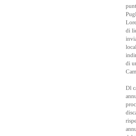
punt
Pugl
Lore
di l
invi
loca
indi
di u
Cam
Dl c
annu
proc
disc
risp
annu