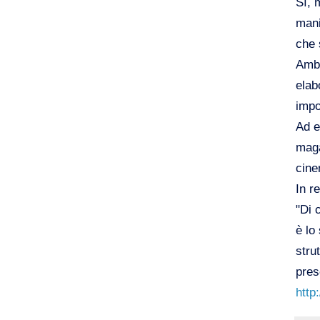
Sì, 
mani
che 
Ambi
elab
impo
Ad e
maga
cine
In r
"Di 
è lo
stru
pres
http