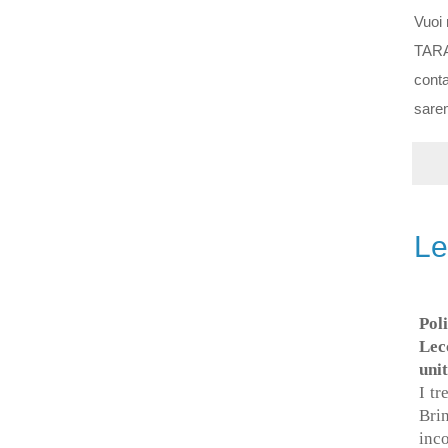
Vuoi 
TARAS
cont
sarem
Le
Pol
Lec
uni
I tr
Bri
inco