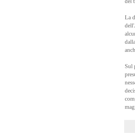
del 
La d
dell
alcu
dall
anch
Sul 
pres
ness
deci
comp
mag