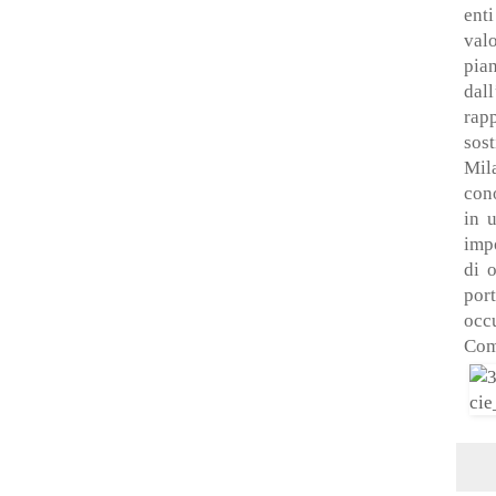
ent
val
pian
dal
rap
sos
Mil
cono
in 
impo
di 
por
occ
Com