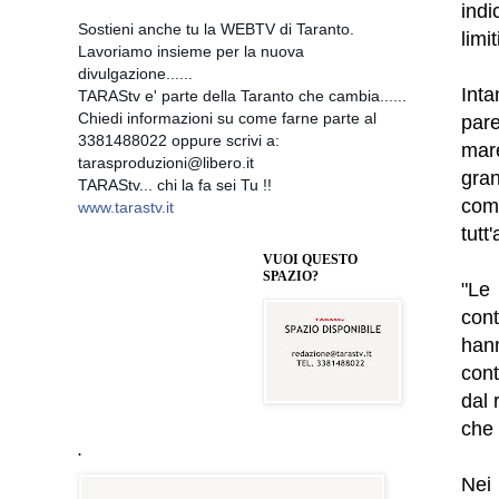
indi
Sostieni anche tu la WEBTV di Taranto.
limi
Lavoriamo insieme per la nuova
divulgazione......
Inta
TARAStv e' parte della Taranto che cambia......
Chiedi informazioni su come farne parte al
pare
3381488022 oppure scrivi a:
mare
tarasproduzioni@libero.it
gra
TARAStv... chi la fa sei Tu !!
comu
www.tarastv.it
tutt
VUOI QUESTO
SPAZIO?
"Le
cont
hann
cont
dal 
che 
.
Nei