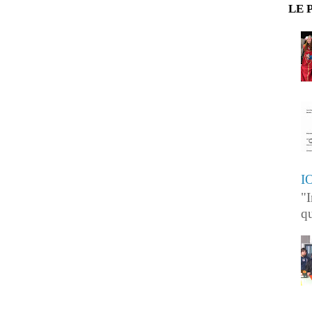
LE 
I
"I
qu