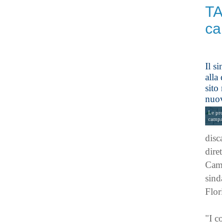
TA
ca
Il s
alla
sito
nuov
Le pro
campa
disc
dire
Camp
sind
Flor
"I c