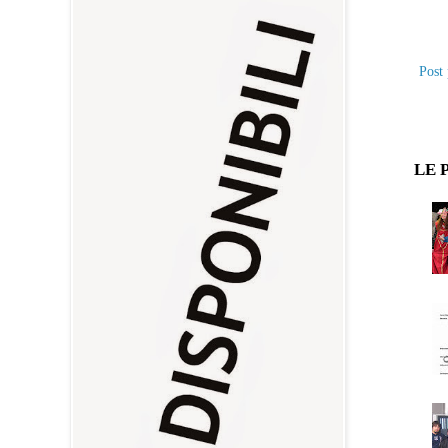
Post 
LE 