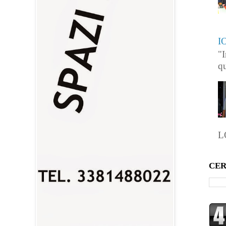
I
"I
qu
L
CER