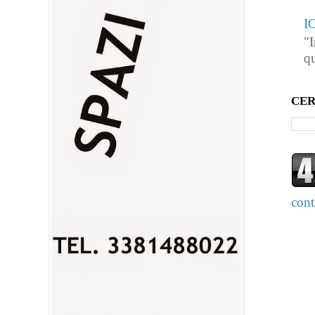
I
"I
qu
CER
cont