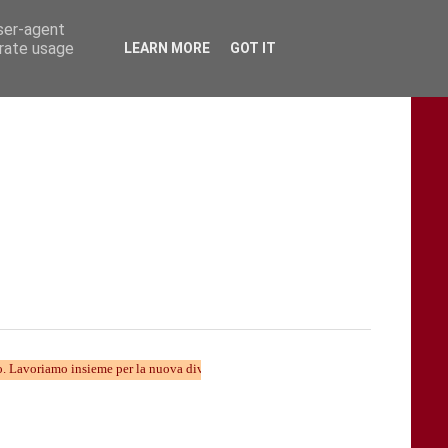
user-agent
erate usage
LEARN MORE
GOT IT
o insieme per la nuova divulgazione...... TARAStv e' parte della Taranto che cambia