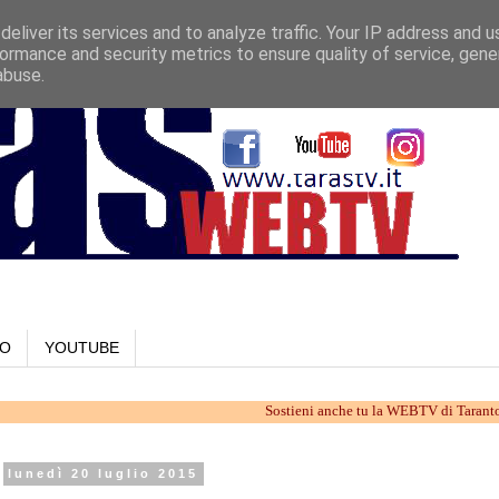
eliver its services and to analyze traffic. Your IP address and 
ormance and security metrics to ensure quality of service, gen
abuse.
LO
YOUTUBE
Sostieni anche tu la WEBTV di Taranto. Lavoriam
lunedì 20 luglio 2015