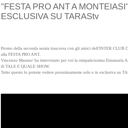
"FESTA PRO ANT A MONTEIASI"
ESCLUSIVA SU TARAStv
Promo della seconda serata trascorsa con gli amici dell'INTER CLU
alla FESTA PRO ANT.
Vincenzo Marano' ha intervistato per voi la simpaticissima Emanuela Aur
di TALE E QUALE SHOW.
Tutto questo lo potrete vedere prossimamente solo e in esclusiva su T