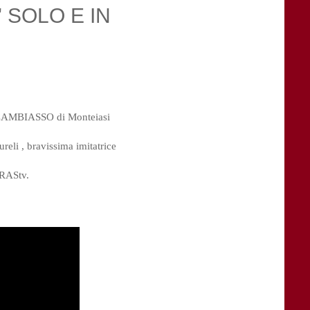
 SOLO E IN
B CAMBIASSO di Monteiasi
eli , bravissima imitatrice
ARAStv.