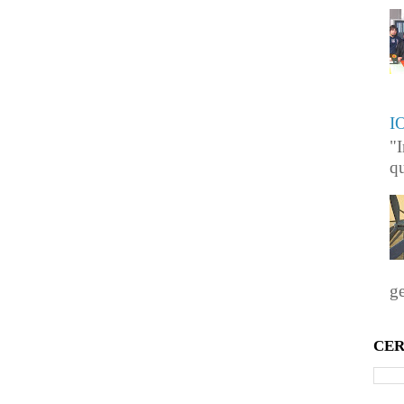
I
"I
qu
ge
CER