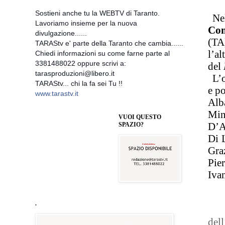
Sostieni anche tu la WEBTV di Taranto.
Ne
Lavoriamo insieme per la nuova
Co
divulgazione......
(TA
TARAStv e' parte della Taranto che cambia......
l’al
Chiedi informazioni su come farne parte al
3381488022 oppure scrivi a:
del
tarasproduzioni@libero.it
L’
TARAStv... chi la fa sei Tu !!
e po
www.tarastv.it
Alb
Min
VUOI QUESTO
D’A
SPAZIO?
Di 
Gra
Pie
Iva
.
dell