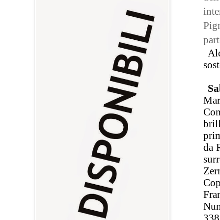
inte
Pign
part
Al
sos
Sa
Marc
Com
bri
prim
da R
surr
Zer
Cop
Fra
Nun
338