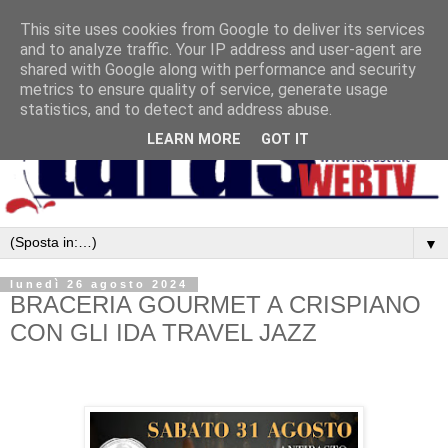
This site uses cookies from Google to deliver its services
and to analyze traffic. Your IP address and user-agent are
shared with Google along with performance and security
metrics to ensure quality of service, generate usage
statistics, and to detect and address abuse.
LEARN MORE
GOT IT
▼
lunedì 26 agosto 2024
BRACERIA GOURMET A CRISPIANO
CON GLI IDA TRAVEL JAZZ