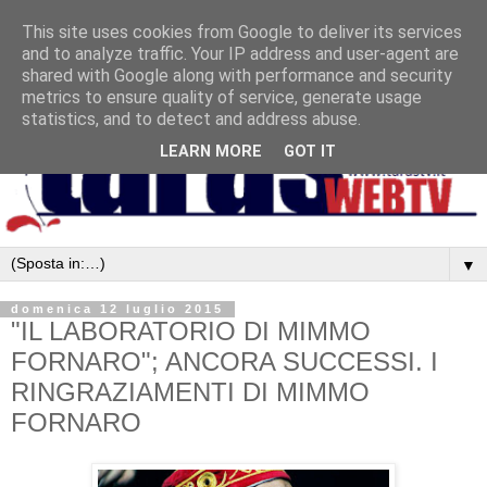
This site uses cookies from Google to deliver its services
and to analyze traffic. Your IP address and user-agent are
shared with Google along with performance and security
metrics to ensure quality of service, generate usage
statistics, and to detect and address abuse.
LEARN MORE
GOT IT
▼
domenica 12 luglio 2015
"IL LABORATORIO DI MIMMO
FORNARO"; ANCORA SUCCESSI. I
RINGRAZIAMENTI DI MIMMO
FORNARO