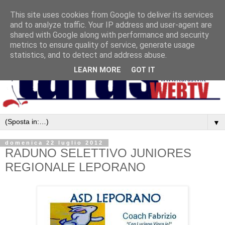
This site uses cookies from Google to deliver its services
and to analyze traffic. Your IP address and user-agent are
shared with Google along with performance and security
metrics to ensure quality of service, generate usage
statistics, and to detect and address abuse.
LEARN MORE
GOT IT
▼
domenica 22 luglio 2012
RADUNO SELETTIVO JUNIORES
REGIONALE LEPORANO